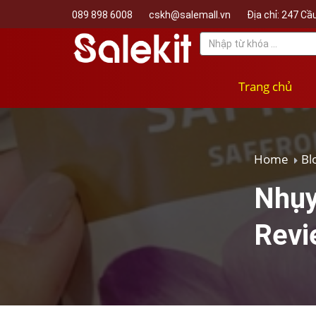
089 898 6008
cskh@salemall.vn
Địa chỉ: 247 Cầu
Trang chủ
Home
Bl
Nhụy
Revie