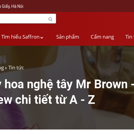
 Giấy, Hà Nội
Tìm hiểu Saffron
Sản phẩm
Cẩm nang
Tin
og
Tin tức
 hoa nghệ tây Mr Brown 
w chi tiết từ A - Z