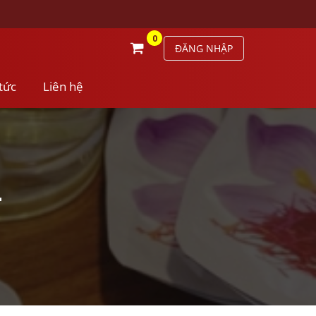
0
ĐĂNG NHẬP
 tức
Liên hệ
-