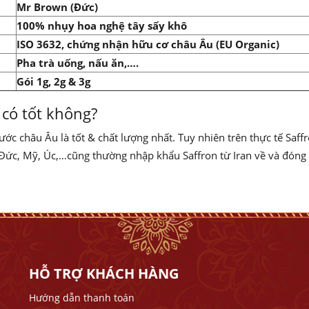
Mr Brown (Đức)
100% nhụy hoa nghệ tây sấy khô
ISO 3632, chứng nhận hữu cơ châu Âu (EU Organic)
Pha trà uống, nấu ăn,….
Gói 1g, 2g & 3g
 có tốt không?
ớc châu Âu là tốt & chất lượng nhất. Tuy nhiên trên thực tế Saff
 Đức, Mỹ, Úc,…cũng thường nhập khẩu Saffron từ Iran về và đóng g
HỖ TRỢ KHÁCH HÀNG
Hướng dẫn thanh toán