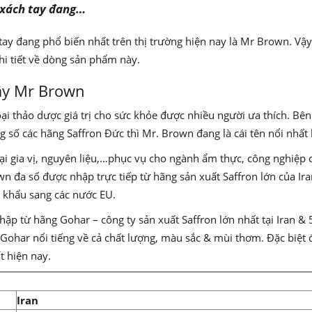
 xách tay đang…
ay đang phổ biến nhất trên thị trường hiện nay là Mr Brown. Vậ
hi tiết về dòng sản phẩm này.
tây Mr Brown
i thảo dược giá trị cho sức khỏe được nhiều người ưa thích. Bên
g số các hãng Saffron Đức thì Mr. Brown đang là cái tên nổi nhất 
ại gia vị, nguyên liệu,…phục vụ cho ngành ẩm thực, công nghiệp 
wn đa số được nhập trực tiếp từ hãng sản xuất Saffron lớn của Ir
t khẩu sang các nước EU.
ập từ hãng Gohar – công ty sản xuất Saffron lớn nhất tại Iran & 
Gohar nổi tiếng về cả chất lượng, màu sắc & mùi thơm. Đặc biệt 
t hiện nay.
Iran